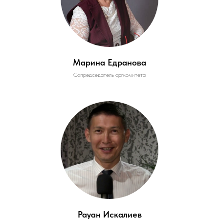
Марина Едранова
Сопредседатель оргкомитета
Рауан Искалиев